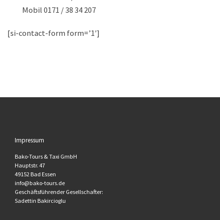
Mobil 0171 / 38 34 207
[si-contact-form form=’1′]
Impressum
Bako-Tours & Taxi GmbH
Hauptstr. 47
49152 Bad Essen
info@bako-tours.de
Geschäftsführender Gesellschafter:
Sadettin Bakircioglu