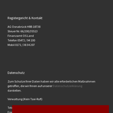
Registergericht & Kontakt
AG Osnabrück HRB 18738
Steuer Nr. 66/200/35513
Finanzamt OS Land
Telefon 05472 / 94 100
Mobil 0171 / 38 34 207
Datenschutz
Zum Schutze Ihrer Daten haben wir alle erforderlichen Maßnahmen
getroffen, die wir Ihnen auf unserer
Datenschutzerklärung
darstellen.
Verwaltung (Kein Taxi-Ruf!)
Telefon: 05472/8461900
Fax: 05472/8461901